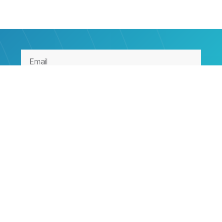
SUSCRIBIRME
Contacto
contacto@bluefincon.es
+34 913 587 056